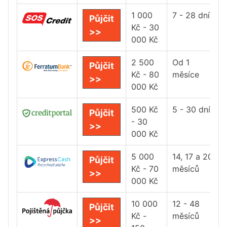
1 000
7 - 28 dní
Půjčit
Kč - 30
>>
000 Kč
2 500
Od 1
Půjčit
Kč - 80
měsíce
>>
000 Kč
500 Kč
5 - 30 dní
Půjčit
- 30
>>
000 Kč
5 000
14, 17 a 20
Půjčit
Kč - 70
měsíců
>>
000 Kč
10 000
12 - 48
Půjčit
Kč -
měsíců
>>