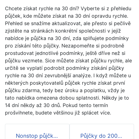
Chcete získat rychle na 30 dní? Vyberte si z přehledu
půjček, kde můžete získat na 30 dní opravdu rychle.
Přehled se snažíme aktualizovat, ale přesto si pečlivě
zjistěte na stránkách konkrétní společnosti v jejíž
nabídce je půjčka na 30 dní, zda splňujete podmínky
pro získání této půjčky. Nezapomeňte si podrobně
prostudovat jednotlivé podmínky, ještě dříve než si
půjčku vezmete. Sice můžete získat půjčku rychle, ale
určitě se vyplatí podrobit podmínky získání půjčky
rychle na 30 dní zevrubnější analýze. I když můžete u
některých poskytovatelů půjček rychle získat první
půjčku zdarma, tedy bez úroku a poplatku, vždy je
tato nabídka omezena dobou splatnosti. Někdy je to
14 dní někdy až 30 dnů. Pokud tento termín
prošvihnete, budete většinou již splácet více.
Nonstop půjčka na 30 dní
Půjčky do 20000 Kč na 30 dní