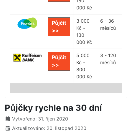
150
000 Kč
3 000
6 - 36
Půjčit
Kč -
měsíců
>>
130
000 Kč
5 000
3 - 120
Půjčit
Kč -
měsíců
>>
800
000 Kč
Půjčky rychle na 30 dní
Základní údaje
Vytvořeno: 31. říjen 2020
Aktualizováno: 20. listopad 2020