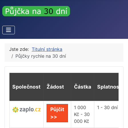
Jste zde:
Titulní stránka
Půjčky rychle na 30 dní
Společnost
Žádost
Částka
Splatnost
1 000
1 - 30 dní
Půjčit
Kč - 30
>>
000 Kč