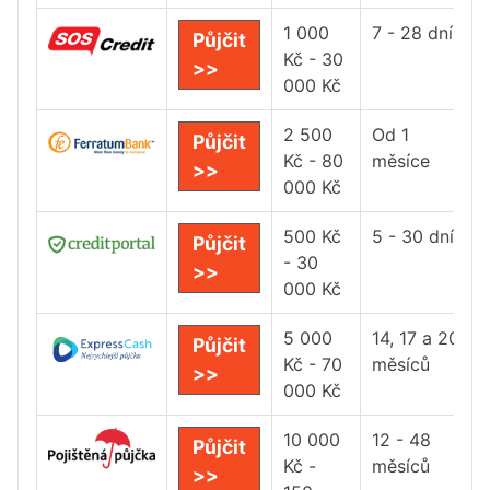
1 000
7 - 28 dní
Půjčit
Kč - 30
>>
000 Kč
2 500
Od 1
Půjčit
Kč - 80
měsíce
>>
000 Kč
500 Kč
5 - 30 dní
Půjčit
- 30
>>
000 Kč
5 000
14, 17 a 20
Půjčit
Kč - 70
měsíců
>>
000 Kč
10 000
12 - 48
Půjčit
Kč -
měsíců
>>