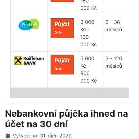
150
000 Kč
3 000
6 - 36
Půjčit
Kč -
měsíců
>>
130
000 Kč
5 000
3 - 120
Půjčit
Kč -
měsíců
>>
800
000 Kč
Nebankovní půjčka ihned na
účet na 30 dní
Základní údaje
Vytvořeno: 31. říjen 2020