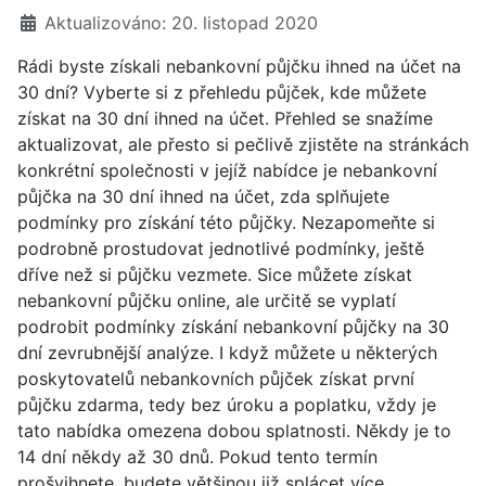
Aktualizováno: 20. listopad 2020
Rádi byste získali nebankovní půjčku ihned na účet na
30 dní? Vyberte si z přehledu půjček, kde můžete
získat na 30 dní ihned na účet. Přehled se snažíme
aktualizovat, ale přesto si pečlivě zjistěte na stránkách
konkrétní společnosti v jejíž nabídce je nebankovní
půjčka na 30 dní ihned na účet, zda splňujete
podmínky pro získání této půjčky. Nezapomeňte si
podrobně prostudovat jednotlivé podmínky, ještě
dříve než si půjčku vezmete. Sice můžete získat
nebankovní půjčku online, ale určitě se vyplatí
podrobit podmínky získání nebankovní půjčky na 30
dní zevrubnější analýze. I když můžete u některých
poskytovatelů nebankovních půjček získat první
půjčku zdarma, tedy bez úroku a poplatku, vždy je
tato nabídka omezena dobou splatnosti. Někdy je to
14 dní někdy až 30 dnů. Pokud tento termín
prošvihnete, budete většinou již splácet více.